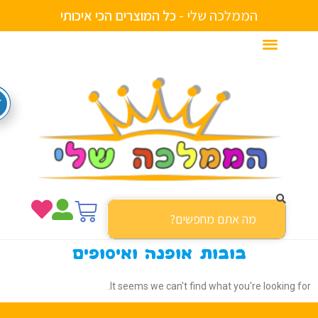
הממלכה שלי -
ם
ה
כ
י
א
י
כ
ו
ת
י
י
ם
ר
י
צ
ש
ל
י
ו
ח
ה
מ
ע
ל
כ
ד
ה
בובות אופנה ואיסופים
It seems we can't find what you're looking f