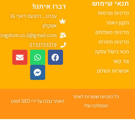
נאי שימוש
דברו איתנו!
יניות ופרטיות
עברנו... רחבעם דאבי 16
נון האתר
אשקלון
יניות משלוחים
mykingdom.co.il@gmail.com
יניות החזרות
0733753278
אי ביטול עסקה
ר קשר
פשריות תשלום
כל הזכויות שמורות לאתר
האתר נבנה על ידי cool SEO
הממלכה שלי