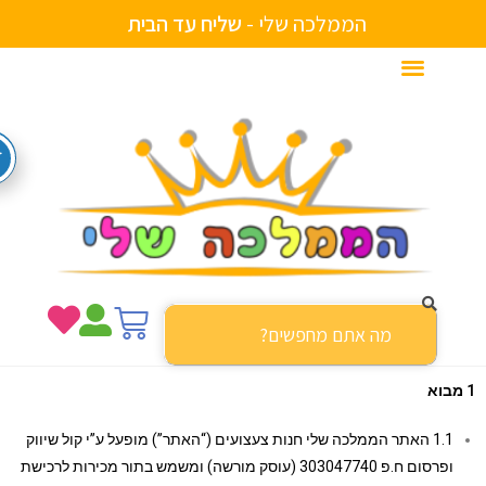
הממלכה שלי -
י
ם
מ
ב
צ
ע
ש
ו
ו
י
ם
ת
י
ה
ב
נ
ח
ד
ש
ל
י
ח
1.1 האתר הממלכה שלי חנות צעצועים (“האתר”) מופעל ע”י קול שיווק
ופרסום ח.פ 303047740 (עוסק מורשה) ומשמש בתור מכירות לרכישת