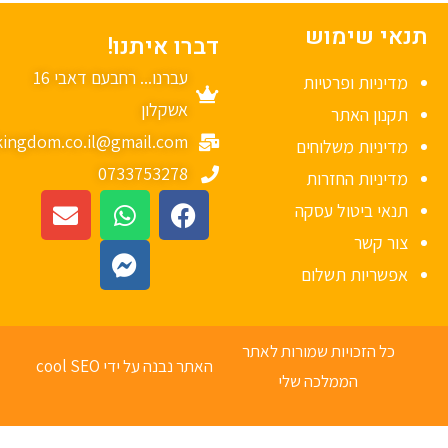
נאי שימוש
דברו איתנו!
עברנו... רחבעם דאבי 16
מדיניות ופרטיות
אשקלון
תקנון האתר
mykingdom.co.il@gmail.com
מדיניות משלוחים
0733753278
מדיניות החזרות
תנאי ביטול עסקה
צור קשר
אפשריות תשלום
כל הזכויות שמורות לאתר
האתר נבנה על ידי cool SEO
הממלכה שלי