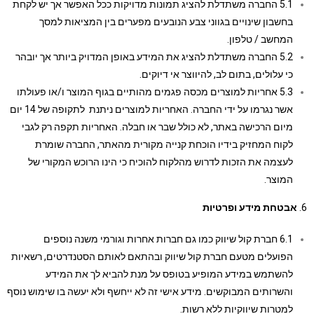
5.1 החברה משתדלת להציג תמונות מדויקות ככל האפשר אך יש לקחת
בחשבון שינויים בגווני צבע הנובעים מפערים בין המציאות למסך
המחשב / טלפון.
5.2 החברה משתדלת להציג את המידע באופן המדויק ביותר אך יובהר
כי עלולים, בתום לב, להיווצר אי דיוקים.
5.3 אחריות למוצרים מכסה פגמים מהותיים בגוף המוצר ו/או פעולתו
אשר נגרמו על ידי החברה. האחריות למוצרים ניתנת לתקופה של 14 יום
מיום הרכישה באתר, לא כולל שבר או חבלה. האחריות תקפה רק לגבי
לקוח המחזיק בידיו הוכחת קנייה מקורית מהאתר, החברה שומרת
לעצמה את הזכות לדרוש מהלקוח להוכיח כי הינו הרוכש המקורי של
המוצר.
בטחת מידע ופרטיות
6.1 חברת קול שיווק כמו גם חברות אחרות וגורמי משנה נוספים
הפועלים מטעם חברת קול שיווק ובהתאם לאותם הסטנדרטים, רשאיות
להשתמש במידע המופיע בטופס על מנת להביא לך את המידע
והשרותים המבוקשים. מידע אישי זה לא ייחשף ולא יעשה בו שימוש נוסף
למטרות שיווקיות ללא רשות.