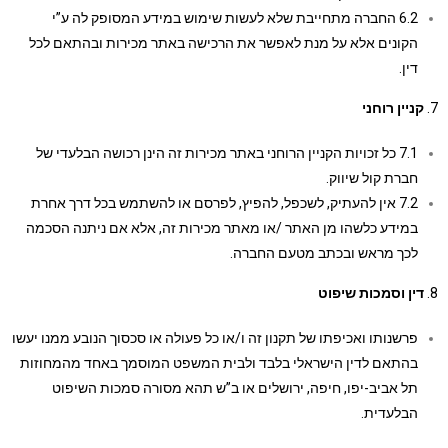
6.2 החברה מתחייבת שלא לעשות שימוש במידע המסופק לה ע”י
הקונים אלא על מנת לאפשר את הרכישה באתר מכירות ובהתאם לכל
דין.
ניין רוחני
7.1 כל זכויות הקניין הרוחני באתר מכירות זה הינן רכושה הבלעדי של
חברת קול שיווק.
7.2 אין להעתיק, לשכפל, להפיץ, לפרסם או להשתמש בכל דרך אחרת
במידע כלשהו מן האתר /או מאתר מכירות זה, אלא אם ניתנה הסכמה
לכך מראש ובכתב מטעם החברה.
ין וסמכות שיפוט
פרשנותו ואכיפתו של תקנון זה ו/או כל פעולה או סכסוך הנובע ממנו יעשו
בהתאם לדין הישראלי בלבד ולבית המשפט המוסמך באחד מהמחוזות
תל אביב-יפו, חיפה, ירושלים או ב”ש תהא מסורה סמכות השיפוט
הבלעדית.