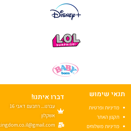
נאי שימוש
דברו איתנו!
עברנו... רחבעם דאבי 16
מדיניות ופרטיות
אשקלון
תקנון האתר
mykingdom.co.il@gmail.com
מדיניות משלוחים