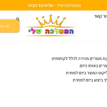
הממלכה שלי -
ש
ל
י
ח
ע
ד
ה
ב
י
ת
ור קשר
מוצרים מהירה לכלל לקוחותינו.
ך ביצוע ביום למחרת.