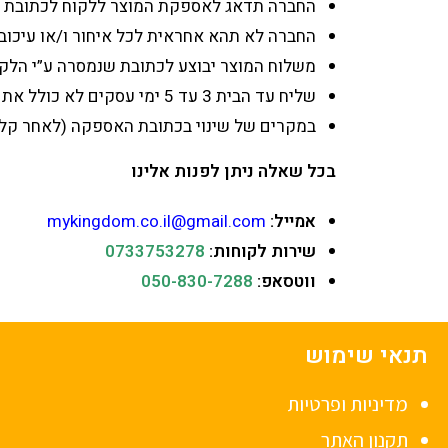
החברה תדאג לאספקת המוצר ללקוח לכתובת שהוקלדה על ידו בעת ב
החברה לא תהא אחראית לכל איחור ו/או עיכוב
משלוח המוצר יבוצע לכתובת שנמסרה ע”י הלק
שליח עד הבית 3 עד 5 ימי עסקים לא כולל את יום הקנייה בעלות של 29.90 ₪. משלוחים לכל הישובים בארץ,
במקרים של שינוי בכתובת האספקה (לאחר קליט
בכל שאלה ניתן לפנות אלינו
אמייל:
mykingdom.co.il@gmail.com
שירות לקוחות:
0733753278
ווטסאפ:
050-830-7288
תנאי שימוש
מדיניות ופרטיות
תקנון האתר